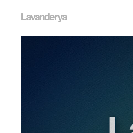
O que é a Lavanderya?
Aqui tudo é feito com amo
Nosso organograma
Inteligência de investimen
Colaboradores parceiros
Lavanderya Social
Portfólio