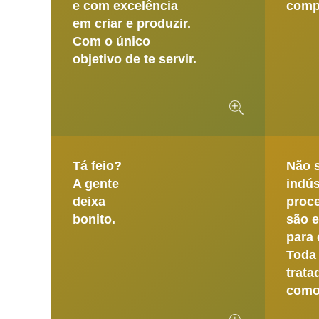
e com excelência
compa
em criar e produzir.
Com o único
objetivo de te servir.
Tá feio?
Não 
A gente
indús
deixa
proc
bonito.
são e
para 
Toda 
trata
como