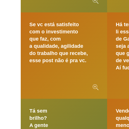
Se vc está satisfeito
Há t
com o investimento
li e
que faz, com
de G
a qualidade, agilidade
seja
do trabalho que recebe,
que g
esse post não é pra vc.
de v
Aí fu
Tá sem
Vend
brilho?
qualq
A gente
men