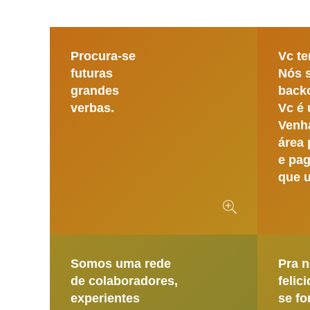
Procura-se
Procura-se
Vc te
futuras
Nós 
futuras
grandes
backo
grandes
verbas.
Vc é 
verbas.
Venha
área 
e pag
que u
Somos uma rede
Pra n
de colaboradores,
felic
experientes
se fo