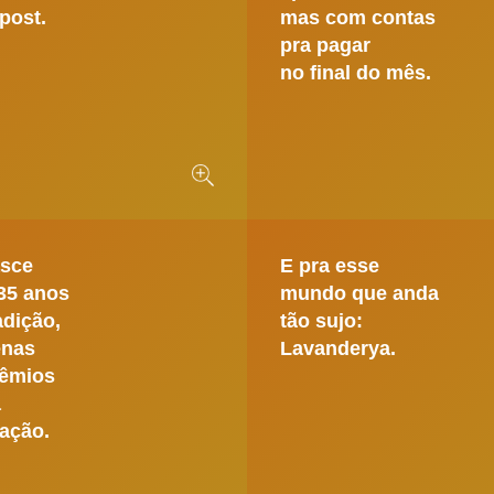
post.
mas com contas
pra pagar
no final do mês.
asce
E pra esse
35 anos
mundo que anda
adição,
tão sujo:
enas
Lavanderya.
rêmios
a
ação.