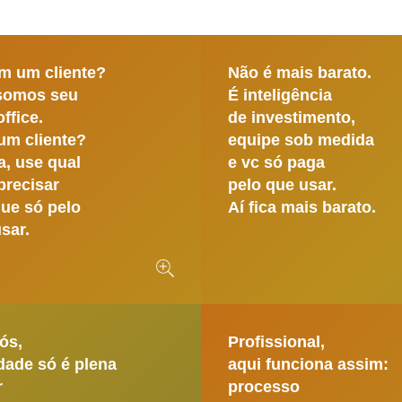
m um cliente?
Não é mais barato.
somos seu
É inteligência
ffice.
de investimento,
um cliente?
equipe sob medida
, use qual
e vc só paga
precisar
pelo que usar.
ue só pelo
Aí fica mais barato.
sar.
ós,
Profissional,
idade só é plena
aqui funciona assim:
r
processo