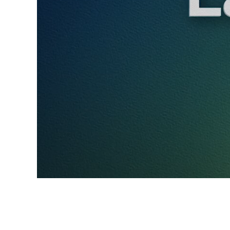
Banco de talentos
O novo vem chegando
A Lavanderya presta?