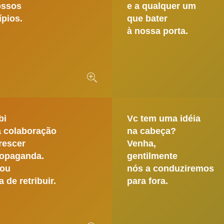
ossos
e a qualquer um
ípios.
que bater
à nossa porta.
bi
Vc tem uma idéia
a colaboração
na cabeça?
rescer
Venha,
ropaganda.
gentilmente
ou
nós a conduziremos
a de retribuir.
para fora.