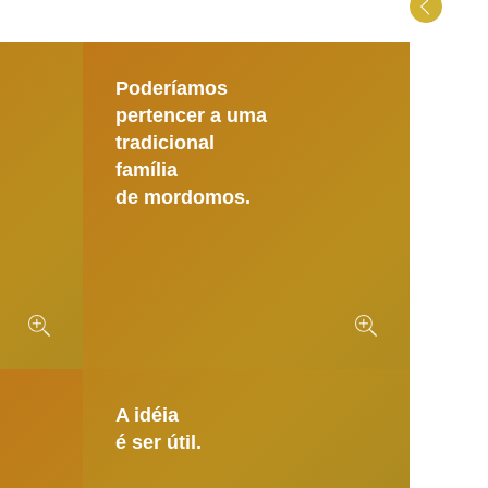
Poderíamos
pertencer a uma
tradicional
família
de mordomos.
A idéia
é ser útil.