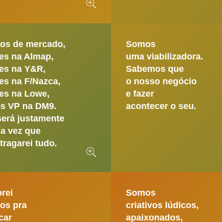
nos de mercado,
Somos
es na Almap,
uma viabilizadora.
es na Y&R,
Sabemos que
es na F/Nazca,
o nosso negócio
es na Lowe,
e fazer
os VP na DM9.
acontecer o seu.
será justamente
a vez que
tragarei tudo.
rei
Somos
os pra
criativos lúdicos,
car
apaixonados,