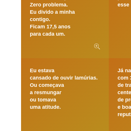
Zero problema.
esse 
Eu divido a minha
contigo.
Ficam 17,5 anos
para cada um.
Eu estava
Já n
cansado de ouvir lamúrias.
com 
Ou começava
de tr
a resmungar
cent
ou tomava
de p
uma atitude.
e bo
reput