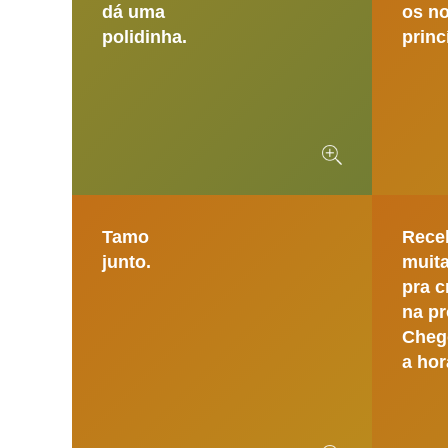
dá uma
os n
polidinha.
princ
Tamo
Rece
junto.
muit
pra c
na p
Cheg
a hor