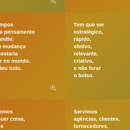
empos
Tem que ser
sse pensamento
estratégico,
andhi:
rápido,
 a mudança
efetivo,
ostaria
relevante,
er no mundo.
criativo,
deu tudo.
e não furar
o bolso.
emos
Servimos
uer coisa,
agências, clientes,
os
fornecedores,