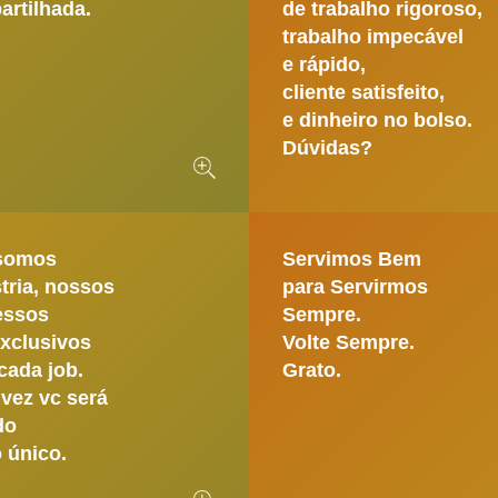
rtilhada.
de trabalho rigoroso,
trabalho impecável
e rápido,
cliente satisfeito,
e dinheiro no bolso.
Dúvidas?
somos
Servimos Bem
tria, nossos
para Servirmos
essos
Sempre.
xclusivos
Volte Sempre.
cada job.
Grato.
vez vc será
do
 único.