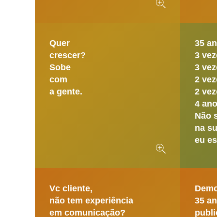
Quer
35 a
crescer?
3 vez
Sobe
3 vez
com
2 vez
a gente.
2 vez
4 an
Não 
na su
eu es
Vc cliente,
Demo
não tem experiência
35 an
em comunicação?
publi